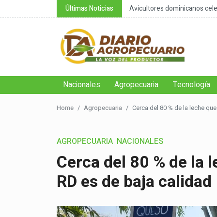
nsable de la negación cli...
Últimas Noticias
Avicultores dominicanos celeb
Nacionales
Agropecuaria
Tecnología
Home
Agropecuaria
Cerca del 80 % de la leche qu
AGROPECUARIA
NACIONALES
Cerca del 80 % de la 
RD es de baja calidad