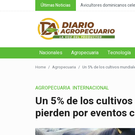
nsable de la negación cli...
Últimas Noticias
Avicultores dominicanos celeb
Nacionales
Agropecuaria
Tecnología
Home
Agropecuaria
Un 5% de los cultivos mundial
AGROPECUARIA
INTERNACIONAL
Un 5% de los cultivos
pierden por eventos 