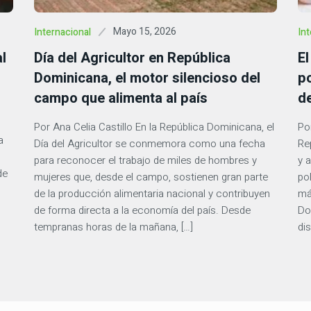
Mayo 15, 2026
Internacional
Int
l
Día del Agricultor en República
E
Dominicana, el motor silencioso del
p
campo que alimenta al país
d
Por Ana Celia Castillo En la República Dominicana, el
Po
a
Día del Agricultor se conmemora como una fecha
Re
para reconocer el trabajo de miles de hombres y
y 
de
mujeres que, desde el campo, sostienen gran parte
po
de la producción alimentaria nacional y contribuyen
má
de forma directa a la economía del país. Desde
Do
tempranas horas de la mañana, […]
di