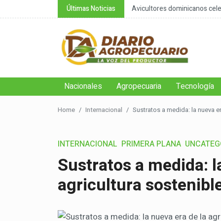
nsable de la negación cli...
Últimas Noticias
Avicultores dominicanos celeb
Nacionales
Agropecuaria
Tecnología
Home
Internacional
Sustratos a medida: la nueva er
INTERNACIONAL
PRIMERA PLANA
UNCATEG
Sustratos a medida: l
agricultura sostenibl