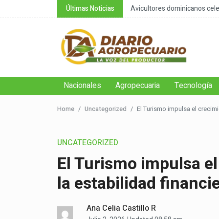
nsable de la negación cli...
Últimas Noticias
Avicultores dominicanos celeb
Nacionales
Agropecuaria
Tecnología
Home
Uncategorized
El Turismo impulsa el crecim
UNCATEGORIZED
El Turismo impulsa e
la estabilidad financ
Ana Celia Castillo R