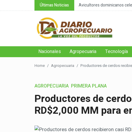
nsable de la negación cli...
Últimas Noticias
Avicultores dominicanos celeb
Nacionales
Agropecuaria
Tecnología
Home
Agropecuaria
Productores de cerdos recibie
AGROPECUARIA
PRIMERA PLANA
Productores de cerdos
RD$2,000 MM para en