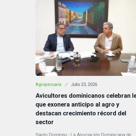
Julio 23, 2026
Agropecuaria
Avicultores dominicanos celebran l
que exonera anticipo al agro y
destacan crecimiento récord del
sector
Santo Domingo.- La Asociación Dominicana de