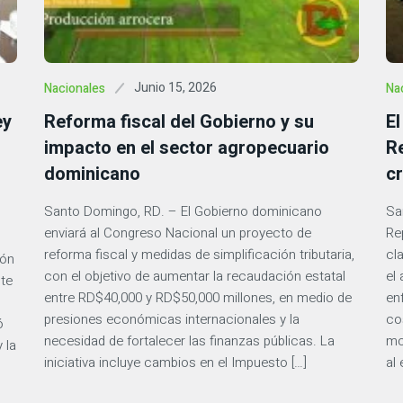
Junio 15, 2026
Nacionales
Na
ey
Reforma fiscal del Gobierno y su
El
impacto en el sector agropecuario
R
dominicano
c
Santo Domingo, RD. – El Gobierno dominicano
Sa
enviará al Congreso Nacional un proyecto de
Re
reforma fiscal y medidas de simplificación tributaria,
cla
ión
con el objetivo de aumentar la recaudación estatal
el
nte
entre RD$40,000 y RD$50,000 millones, en medio de
en
presiones económicas internacionales y la
co
ó
necesidad de fortalecer las finanzas públicas. La
mo
 la
iniciativa incluye cambios en el Impuesto […]
al