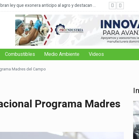
ación al 2.5% y sale del mapa del hambre
Onesv
Combustibles
Medio Ambiente
Videos
rograma Madres del Campo
I
Nacional Programa Madres