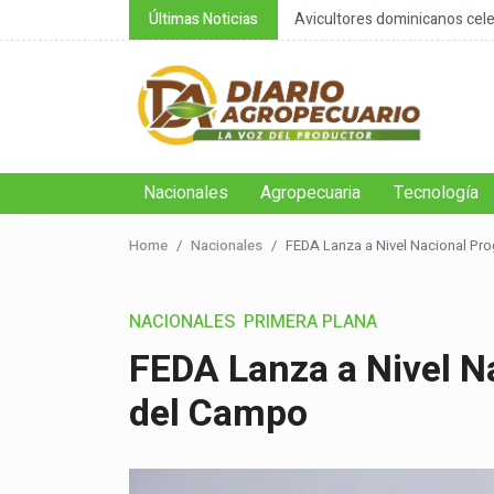
cipo al agro y destacan ...
Últimas Noticias
FAO: RD reduce la subaliment
Nacionales
Agropecuaria
Tecnología
Home
Nacionales
FEDA Lanza a Nivel Nacional P
NACIONALES
PRIMERA PLANA
FEDA Lanza a Nivel 
del Campo