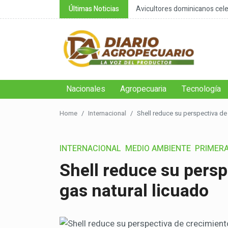
nsable de la negación cli...
Últimas Noticias
Avicultores dominicanos celeb
Nacionales
Agropecuaria
Tecnología
Home
Internacional
Shell reduce su perspectiva de
INTERNACIONAL
MEDIO AMBIENTE
PRIMER
Shell reduce su persp
gas natural licuado